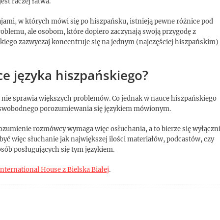
st raczej łatwa.
jami, w których mówi się po hiszpańsku, istnieją pewne różnice pod
oblemu, ale osobom, które dopiero zaczynają swoją przygodę z
kiego zazwyczaj koncentruje się na jednym (najczęściej hiszpańskim)
ce języka hiszpańskiego?
 nie sprawia większych problemów. Co jednak w nauce hiszpańskiego
ść swobodnego porozumiewania się językiem mówionym.
zumienie rozmówcy wymaga więc osłuchania, a to bierze się wyłączn
yć więc słuchanie jak największej ilości materiałów, podcastów, czy
 osób posługujących się tym językiem.
International House z Bielska Białej
.