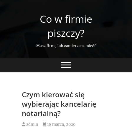
Skip
to
Co w firmie
content
piszczy?
Masz firmę lub zamierzasz mieć?
Czym kierować się
wybierając kancelarię
notarialną?
admin
18 marca, 2020