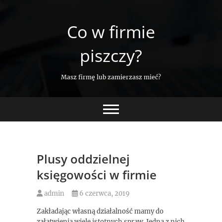
Skip
to
Co w firmie
content
piszczy?
Masz firmę lub zamierzasz mieć?
Plusy oddzielnej
księgowości w firmie
admin
6 czerwca, 2019
Zakładając własną działalność mamy do
załatwienia wiele istotnych spraw. Jedną z nich