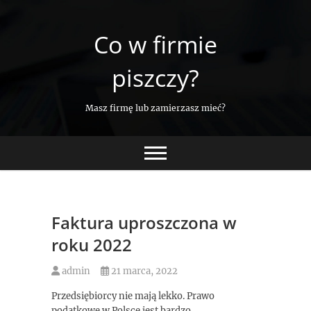
Skip
to
Co w firmie
content
piszczy?
Masz firmę lub zamierzasz mieć?
Faktura uproszczona w
roku 2022
admin
21 marca, 2022
Przedsiębiorcy nie mają lekko. Prawo
podatkowe w Polsce jest bardzo