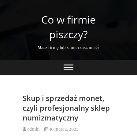
Skip
to
Co w firmie
content
piszczy?
Masz firmę lub zamierzasz mieć?
Skup i sprzedaż monet,
czyli profesjonalny sklep
numizmatyczny
admin
30 marca, 2021