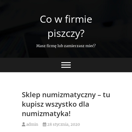
Skip
to
Co w firmie
content
piszczy?
Masz firmę lub zamierzasz mieć?
Sklep numizmatyczny – tu
kupisz wszystko dla
numizmatyka!
admin
28 stycznia, 2020