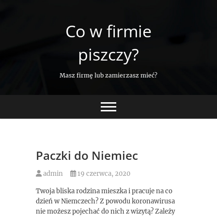
Skip
to
Co w firmie
content
piszczy?
Masz firmę lub zamierzasz mieć?
Paczki do Niemiec
admin
19 czerwca, 2020
Twoja bliska rodzina mieszka i pracuje na co
dzień w Niemczech? Z powodu koronawirusa
nie możesz pojechać do nich z wizytą? Zależy