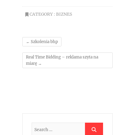
CATEGORY :
BIZNES
←
Szkolenia bhp
Real Time Bidding – reklama szyta na
miarę
→