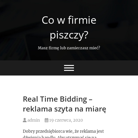
Skip
to
Co w firmie
content
piszczy?
Masz firmę lub zamierzasz mieć?
Real Time Bidding –
reklama szyta na miarę
admin
19 czerwca, 2020
Dobry przedsiębiorca wie, że reklama jest
dźwignią handlu. Aby utrzymać się na