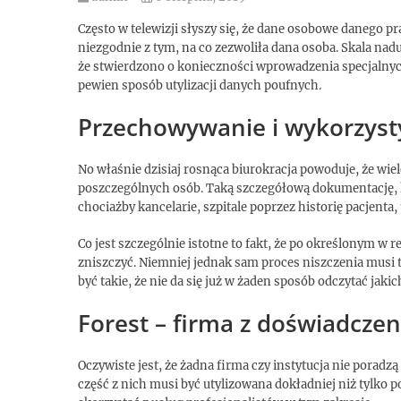
Często w telewizji słyszy się, że dane osobowe danego p
niezgodnie z tym, na co zezwoliła dana osoba. Skala nad
że stwierdzono o konieczności wprowadzenia specjalnyc
pewien sposób utylizacji danych poufnych.
Przechowywanie i wykorzys
No właśnie dzisiaj rosnąca biurokracja powoduje, że wiel
poszczególnych osób. Taką szczegółową dokumentację, k
chociażby kancelarie, szpitale poprzez historię pacjenta,
Co jest szczególnie istotne to fakt, że po określonym w
zniszczyć. Niemniej jednak sam proces niszczenia musi 
być takie, że nie da się już w żaden sposób odczytać jaki
Forest – firma z doświadcze
Oczywiste jest, że żadna firma czy instytucja nie poradz
część z nich musi być utylizowana dokładniej niż tylko