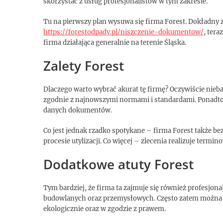
skorzystać z usług profesjonalistów w tym zakresie.
Tu na pierwszy plan wysuwa się firma Forest. Dokładny za
https://forestodpady.pl/niszczenie-dokumentow/
, tera
firma działająca generalnie na terenie Śląska.
Zalety Forest
Dlaczego warto wybrać akurat tę firmę? Oczywiście nieba
zgodnie z najnowszymi normami i standardami. Ponadto f
danych dokumentów.
Co jest jednak rzadko spotykane – firma Forest także be
procesie utylizacji. Co więcej – zlecenia realizuje term
Dodatkowe atuty Forest
Tym bardziej, że firma ta zajmuje się również profesjo
budowlanych oraz przemysłowych. Często zatem można za
ekologicznie oraz w zgodzie z prawem.