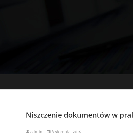
Skip
to
content
Niszczenie dokumentów w pra
admin
6 sierpnia, 2019