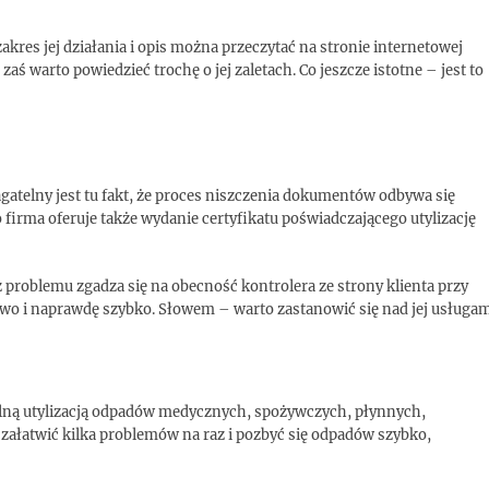
kres jej działania i opis można przeczytać na stronie internetowej
z zaś warto powiedzieć trochę o jej zaletach. Co jeszcze istotne – jest to
gatelny jest tu fakt, że proces niszczenia dokumentów odbywa się
irma oferuje także wydanie certyfikatu poświadczającego utylizację
z problemu zgadza się na obecność kontrolera ze strony klienta przy
inowo i naprawdę szybko. Słowem – warto zastanowić się nad jej usługam
nalną utylizacją odpadów medycznych, spożywczych, płynnych,
łatwić kilka problemów na raz i pozbyć się odpadów szybko,