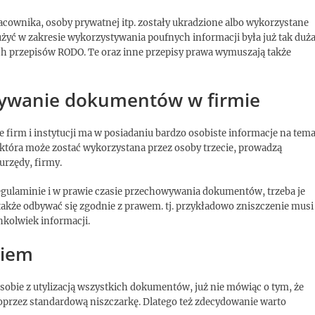
racownika, osoby prywatnej itp. zostały ukradzione albo wykorzystane
użyć w zakresie wykorzystywania poufnych informacji była już tak duża
h przepisów RODO. Te oraz inne przepisy prawa wymuszają także
tywanie dokumentów w firmie
e firm i instytucji ma w posiadaniu bardzo osobiste informacje na tema
tóra może zostać wykorzystana przez osoby trzecie, prowadzą
 urzędy, firmy.
 regulaminie i w prawie czasie przechowywania dokumentów, trzeba je
także odbywać się zgodnie z prawem. tj. przykładowo zniszczenie musi
chkolwiek informacji.
niem
ą sobie z utylizacją wszystkich dokumentów, już nie mówiąc o tym, że
 poprzez standardową niszczarkę. Dlatego też zdecydowanie warto