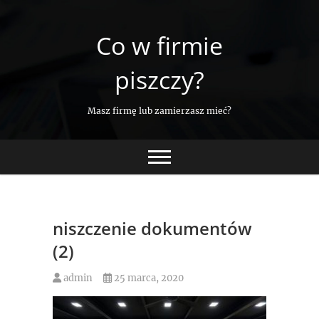
Skip
to
Co w firmie
content
piszczy?
Masz firmę lub zamierzasz mieć?
niszczenie dokumentów
(2)
admin
25 marca, 2020