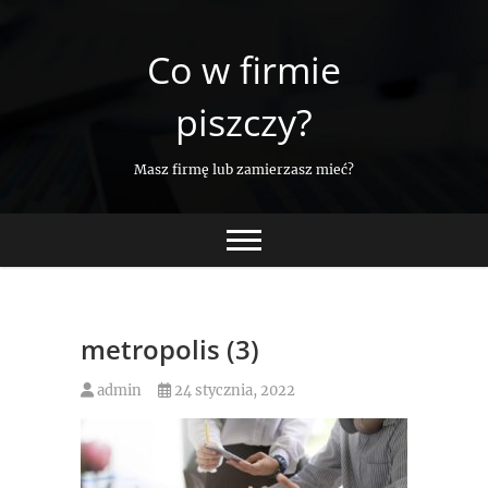
Skip
to
Co w firmie
content
piszczy?
Masz firmę lub zamierzasz mieć?
metropolis (3)
admin
24 stycznia, 2022