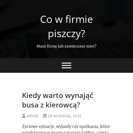
Skip
to
Co w firmie
content
piszczy?
Masz firmę lub zamierzasz mieć?
Kiedy warto wynająć
busa z kierowcą?
admin
28 września, 2021
Życiowe sytuacje, wyjazdy czy spotkania, które
przeżywamy w grupie z innymi ludźmi, często