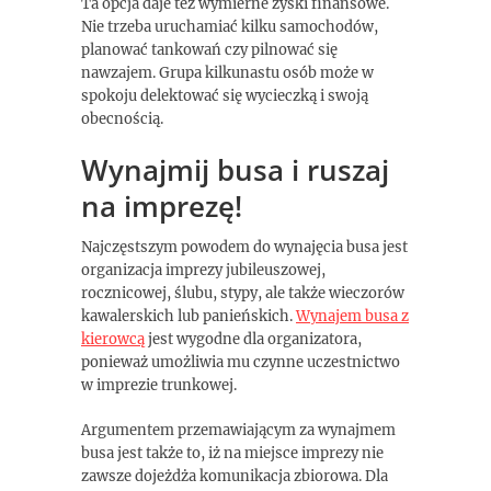
Ta opcja daje też wymierne zyski finansowe.
Nie trzeba uruchamiać kilku samochodów,
planować tankowań czy pilnować się
nawzajem. Grupa kilkunastu osób może w
spokoju delektować się wycieczką i swoją
obecnością.
Wynajmij busa i ruszaj
na imprezę!
Najczęstszym powodem do wynajęcia busa jest
organizacja imprezy jubileuszowej,
rocznicowej, ślubu, stypy, ale także wieczorów
kawalerskich lub panieńskich.
Wynajem busa z
kierowcą
jest wygodne dla organizatora,
ponieważ umożliwia mu czynne uczestnictwo
w imprezie trunkowej.
Argumentem przemawiającym za wynajmem
busa jest także to, iż na miejsce imprezy nie
zawsze dojeżdża komunikacja zbiorowa. Dla