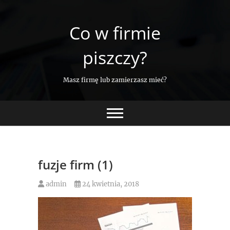
Skip
to
Co w firmie
content
piszczy?
Masz firmę lub zamierzasz mieć?
fuzje firm (1)
admin
24 kwietnia, 2018