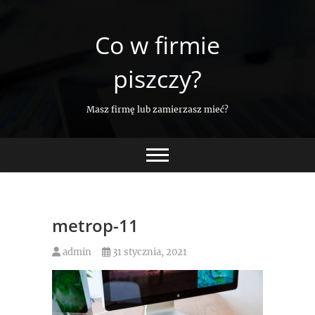
Skip
to
Co w firmie
content
piszczy?
Masz firmę lub zamierzasz mieć?
metrop-11
admin
31 stycznia, 2021