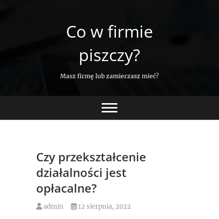
Skip
to
Co w firmie
content
piszczy?
Masz firmę lub zamierzasz mieć?
Czy przekształcenie
działalności jest
opłacalne?
admin
12 sierpnia, 2022