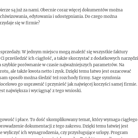
pierze są już za nami. Obecnie coraz więcej dokumentów można
archiwizowania, edytowania i udostępniania. Do czego można
zydaje się w firmie?
sprzedaży. W jednym miejscu mogą znaleźć się wszystkie faktury
i prześledzić ich ciągłość, a także skorzystać z dodatkowych narzędzi
na szybkie porównanie w czasie najważniejszych parametrów. Na
otu, ale także kwota netto i zysk. Dzięki temu łatwo jest oszacować
n sam sposób można śledzić też rozchody firmy. Sage symfonia
docelowo go usprawnić i przynieść jak najwięcej korzyści samej firmie.
st największa i wyciągnąć z tego wnioski.
ęgowość i płace. To dość skomplikowany temat, który wymaga ciągłego
rowadzenie dokumentacji z tego zakresu. Dzięki temu łatwiej jest
wyliczyć ich wynagrodzenia, czy przysługujące urlopy. Program