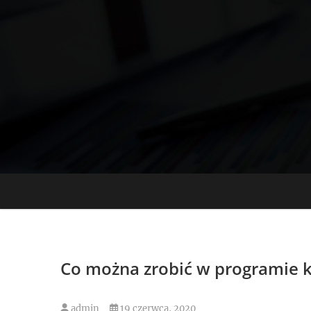
Skip
to
content
Co można zrobić w programie
admin
19 czerwca, 2020