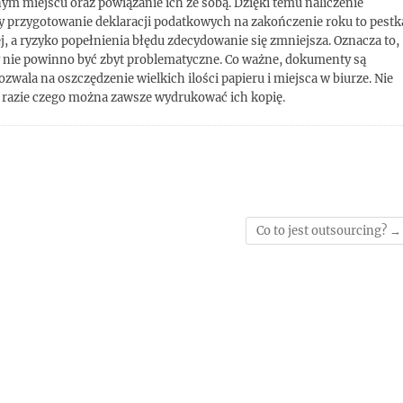
m miejscu oraz powiązanie ich ze sobą. Dzięki temu naliczenie
przygotowanie deklaracji podatkowych na zakończenie roku to pestk
, a ryzyko popełnienia błędu zdecydowanie się zmniejsza. Oznacza to,
y nie powinno być zbyt problematyczne. Co ważne, dokumenty są
ala na oszczędzenie wielkich ilości papieru i miejsca w biurze. Nie
W razie czego można zawsze wydrukować ich kopię.
Co to jest outsourcing?
→