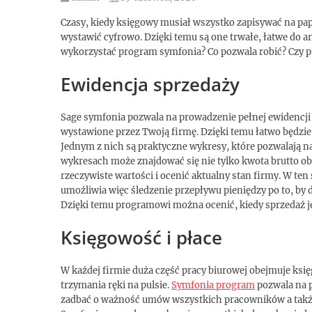
Czasy, kiedy księgowy musiał wszystko zapisywać na pa
wystawić cyfrowo. Dzięki temu są one trwałe, łatwe do 
wykorzystać program symfonia? Co pozwala robić? Czy pr
Ewidencja sprzedaży
Sage symfonia pozwala na prowadzenie pełnej ewidencji 
wystawione przez Twoją firmę. Dzięki temu łatwo będzie C
Jednym z nich są praktyczne wykresy, które pozwalają 
wykresach może znajdować się nie tylko kwota brutto obr
rzeczywiste wartości i ocenić aktualny stan firmy. W te
umożliwia więc śledzenie przepływu pieniędzy po to, by 
Dzięki temu programowi można ocenić, kiedy sprzedaż je
Księgowość i płace
W każdej firmie duża część pracy biurowej obejmuje ksi
trzymania ręki na pulsie.
Symfonia program
pozwala na p
zadbać o ważność umów wszystkich pracowników a także 