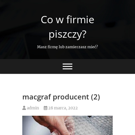
Skip
to
Co w firmie
content
piszczy?
Masz firmę lub zamierzasz mieć?
macgraf producent (2)
admin
28 marca, 2022