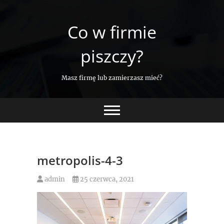
Skip
to
Co w firmie
content
piszczy?
Masz firmę lub zamierzasz mieć?
metropolis-4-3
admin
25 czerwca, 2021