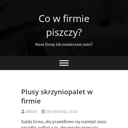
Skip
to
Co w firmie
content
piszczy?
Masz firmę lub zamierzasz mieć?
Plusy skrzyniopalet w
firmie
admin
29 stycznia, 2020
Każda firma, aby prawidłowo się rozwijać musi
nie tylko zadbać o to, aby wyroby przez nią