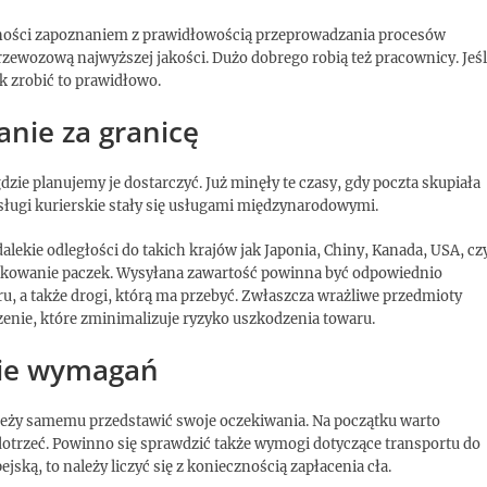
dności zapoznaniem z prawidłowością przeprowadzania procesów
rzewozową najwyższej jakości. Dużo dobrego robią też pracownicy. Jeśl
k zrobić to prawidłowo.
anie za granicę
dzie planujemy je dostarczyć. Już minęły te czasy, gdy poczta skupiała
sługi kurierskie stały się usługami międzynarodowymi.
dalekie odległości do takich krajów jak Japonia, Chiny, Kanada, USA, cz
e pakowanie paczek. Wysyłana zawartość powinna być odpowiednio
u, a także drogi, którą ma przebyć. Zwłaszcza wrażliwe przedmioty
zenie, które zminimalizuje ryzyko uszkodzenia towaru.
nie wymagań
leży samemu przedstawić swoje oczekiwania. Na początku warto
 dotrzeć. Powinno się sprawdzić także wymogi dotyczące transportu do
jską, to należy liczyć się z koniecznością zapłacenia cła.