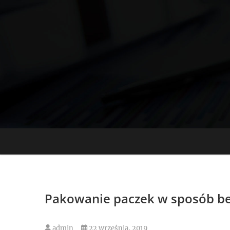
Skip
to
content
Pakowanie paczek w sposób be
admin
22 września, 2019