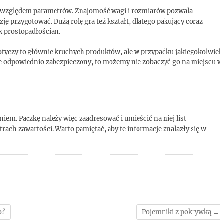
pod względem parametrów. Znajomość wagi i rozmiarów pozwala
ę przygotować. Dużą rolę gra też kształt, dlatego pakujący coraz
k prostopadłościan.
otyczy to głównie kruchych produktów, ale w przypadku jakiegokolwie
tanie odpowiednio zabezpieczony, to możemy nie zobaczyć go na miejscu 
em. Paczkę należy więc zaadresować i umieścić na niej list
ch zawartości. Warto pamiętać, aby te informacje znalazły się w
o?
Pojemniki z pokrywką
→