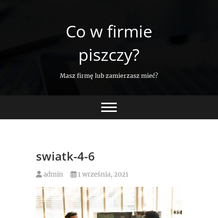
Skip
to
Co w firmie
content
piszczy?
Masz firmę lub zamierzasz mieć?
swiatk-4-6
admin
1 września, 2021