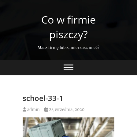
Skip
to
Co w firmie
content
piszczy?
Masz firmę lub zamierzasz mieć?
schoel-33-1
admin
24 września, 2020