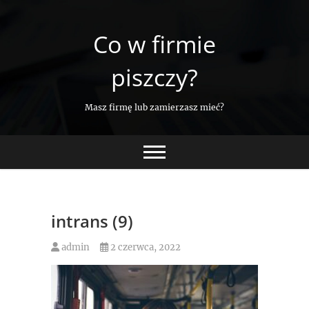
Skip
to
Co w firmie
content
piszczy?
Masz firmę lub zamierzasz mieć?
intrans (9)
admin
2 czerwca, 2022