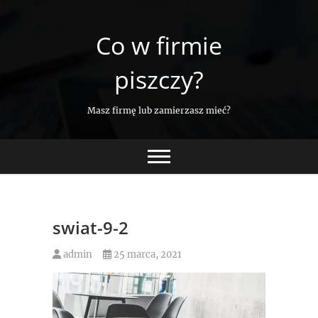
Skip
to
Co w firmie
content
piszczy?
Masz firmę lub zamierzasz mieć?
swiat-9-2
admin
25 marca, 2021