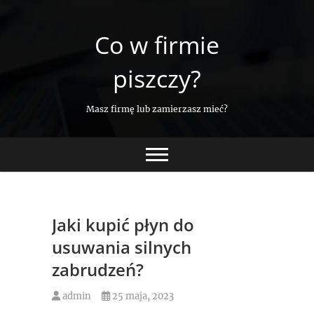
Skip
to
Co w firmie
content
piszczy?
Masz firmę lub zamierzasz mieć?
Jaki kupić płyn do
usuwania silnych
zabrudzeń?
admin
25 maja, 2023