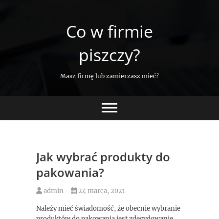
Skip
to
Co w firmie
content
piszczy?
Masz firmę lub zamierzasz mieć?
Jak wybrać produkty do
pakowania?
admin
24 marca, 2021
Należy mieć świadomość, że obecnie wybranie
produktów do pakowania jest zdecydowanie