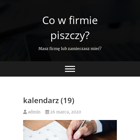
Skip
to
Co w firmie
content
piszczy?
Masz firmę lub zamierzasz mieć?
kalendarz (19)
admin
26 marca, 2020