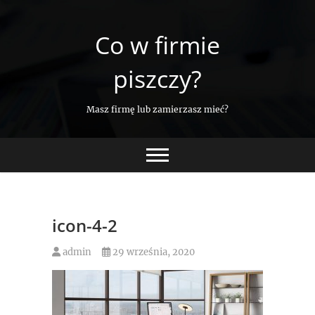
Skip
to
Co w firmie
content
piszczy?
Masz firmę lub zamierzasz mieć?
icon-4-2
admin
29 września, 2020