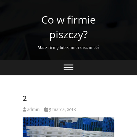
Skip
to
Co w firmie
content
piszczy?
Masz firmę lub zamierzasz mieć?
2
admin
5 marca, 2018