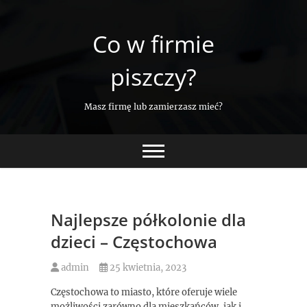
Skip
to
Co w firmie
content
piszczy?
Masz firmę lub zamierzasz mieć?
Najlepsze półkolonie dla
dzieci – Częstochowa
admin
25 kwietnia, 2023
Częstochowa to miasto, które oferuje wiele
możliwości zarówno dla mieszkańców, jak i