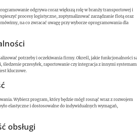
oprogramowanie odgrywa coraz większą rolę w branży transportowej i
spieszyć procesy logistyczne, zoptymalizować zarządzanie flotą oraz
e omówimy, na co zwracać uwagę przy wyborze oprogramowania dla
alności
izować potrzeby i oczekiwania firmy. Określ, jakie funkcjonalności s
mi, śledzenie przesyłek, raportowanie czy integracja z innymi systemami
est kluczowe.
ść
wania. Wybierz program, który będzie mógł rosnąć wraz z rozwojem
było elastyczne i dostosowalne do indywidualnych wymagań,
ść obsługi