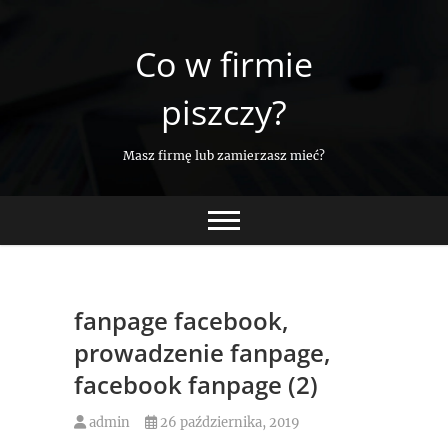
Skip
to
Co w firmie
content
piszczy?
Masz firmę lub zamierzasz mieć?
fanpage facebook,
prowadzenie fanpage,
facebook fanpage (2)
admin
26 października, 2019