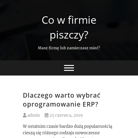
Skip
to
Co w firmie
content
piszczy?
Masz firmę lub zamierzasz mieć?
Dlaczego warto wybrać
oprogramowanie ERP?
admin
25 czerwca, 2019
W ostatnim czasie bardzo dużą popularnością
cieszą się różnego rodzaju nowoczesne