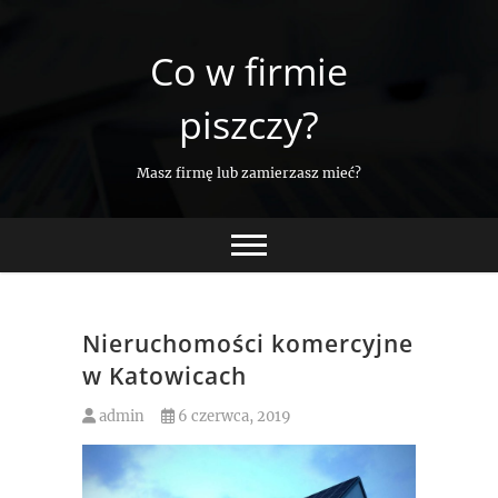
Skip
to
Co w firmie
content
piszczy?
Masz firmę lub zamierzasz mieć?
Nieruchomości komercyjne
w Katowicach
admin
6 czerwca, 2019