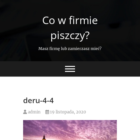
Skip
to
Co w firmie
content
piszczy?
Masz firmę lub zamierzasz mieć?
deru-4-4
admin
19 listopada, 2020