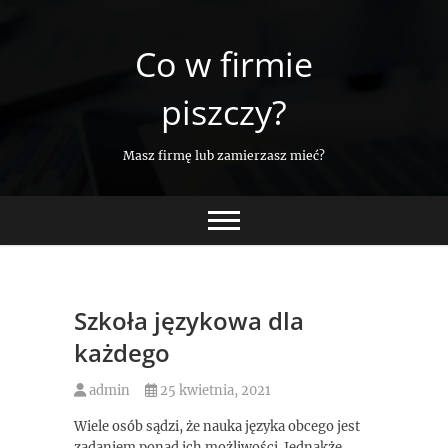
Skip
to
Co w firmie
content
piszczy?
Masz firmę lub zamierzasz mieć?
Szkoła językowa dla
każdego
admin
25 kwietnia, 2021
Wiele osób sądzi, że nauka języka obcego jest
zadaniem ponad ich możliwości. Jednakże