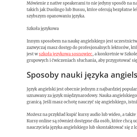
Mówienie z native speakerami to nie jedyny sposób na na
takich jak Duolingo lub Busuu, które oferują bezpłatne l
szybszym opanowaniu języka.
Szkoła językowa
Innym sposobem na naukę angielskiego jest uczestnict
zazwyczaj masz dostęp do profesjonalnych lektorów, kt
jest w
szkoła językowa sosnowiec
, a konkretnie w Szkol
grupowych i ćwiczeniach słuchania, aby przygotować si
Sposoby nauki języka angiel
Język angielski jest obecnie jednym z najbardziej popul
uznawany za język międzynarodowy. Nauka angielskiego 
granicą. Jeśli masz ochotę nauczyć się angielskiego, is
Możesz na przykład kupić kursy audio lub wideo, a także 
Kursy online są również dostępne dla osób, które chcą u
nauczyciela języka angielskiego lub skontaktować się z 