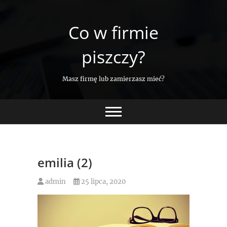
Skip
to
Co w firmie
content
piszczy?
Masz firmę lub zamierzasz mieć?
emilia (2)
admin
25 lipca, 2020