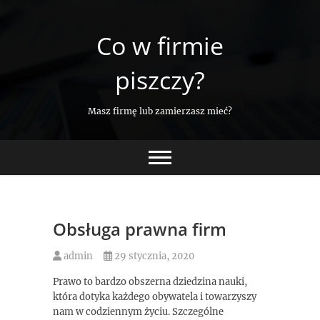
Skip
to
Co w firmie
content
piszczy?
Masz firmę lub zamierzasz mieć?
Obsługa prawna firm
admin
29 stycznia, 2020
Prawo to bardzo obszerna dziedzina nauki,
która dotyka każdego obywatela i towarzyszy
nam w codziennym życiu. Szczególne