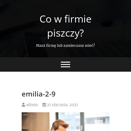
Skip
to
Co w firmie
content
piszczy?
Masz firmę lub zamierzasz mieć?
emilia-2-9
admin
21 stycznia, 2021