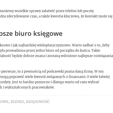
 możemy wszelkie sprawy załatwić przez telefon lub pocztę
ędza zdecydowanie czas, a także kwestia kluczowa, że kontakt może się
psze biuro księgowe
owo i jak najbardziej wielopłaszczyznowo. Warto zadbać o to, żeby
była prowadzona przez jedno biuro od początku do końca. Takie
łalność będzie dobrze znana i zostaną wdrożone najlepsze rozwiązania
o pierwsze, to z pewnością od podszewki pozna daną firmę. W ten
mogą poprawić wiele kwestii związanych z finansami. O wiele łatwiej
kredyty. Jest to bardzo pomocne i dlatego warto od razu wybrać
ych i wykształconych pracowników.
KOWE
,
BIZNES
,
KSIĘGOWOŚĆ