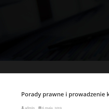
Skip
to
content
Porady prawne i prowadzenie k
admin
6 maja, 2019