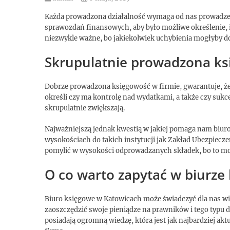
Każda prowadzona działalność wymaga od nas prowadze
sprawozdań finansowych, aby było możliwe określenie, ile
niezwykle ważne, bo jakiekolwiek uchybienia mogłyby d
Skrupulatnie prowadzona k
Dobrze prowadzona księgowość w firmie, gwarantuje, że
określi czy ma kontrolę nad wydatkami, a także czy sukc
skrupulatnie zwiększają.
Najważniejszą jednak kwestią w jakiej pomaga nam biu
wysokościach do takich instytucji jak Zakład Ubezpiec
pomylić w wysokości odprowadzanych składek, bo to mo
O co warto zapytać w biurz
Biuro księgowe w Katowicach może świadczyć dla nas wie
zaoszczędzić swoje pieniądze na prawników i tego typ
posiadają ogromną wiedzę, która jest jak najbardziej a