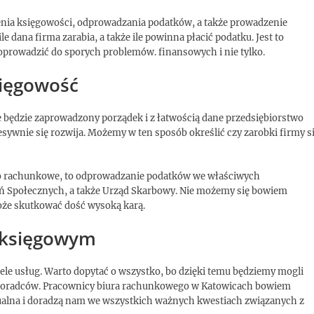
nia księgowości, odprowadzania podatków, a także prowadzenie
 dana firma zarabia, a także ile powinna płacić podatku. Jest to
oprowadzić do sporych problemów. finansowych i nie tylko.
sięgowość
 będzie zaprowadzony porządek i z łatwością dane przedsiębiorstwo
esywnie się rozwija. Możemy w ten sposób określić czy zarobki firmy s
ro rachunkowe, to odprowadzanie podatków we właściwych
zeń Społecznych, a także Urząd Skarbowy. Nie możemy się bowiem
że skutkować dość wysoką karą.
e księgowym
le usług. Warto dopytać o wszystko, bo dzięki temu będziemy mogli
u doradców. Pracownicy biura rachunkowego w Katowicach bowiem
ktualna i doradzą nam we wszystkich ważnych kwestiach związanych z