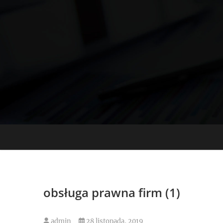
Skip
to
content
obsługa prawna firm (1)
admin
28 listopada, 2019