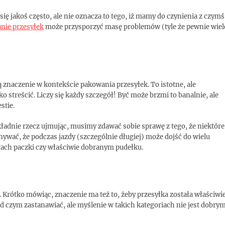
się jakoś często, ale nie oznacza to tego, iż mamy do czynienia z czymś
nie przesyłek
może przysporzyć masę problemów (tyle że pewnie wiel
ą znaczenie w kontekście pakowania przesyłek. To istotne, ale
o streścić. Liczy się każdy szczegół! Być może brzmi to banalnie, ale
stie.
ładnie rzecz ujmując, musimy zdawać sobie sprawę z tego, że niektóre
nywać, że podczas jazdy (szczególnie długiej) może dojść do wielu
ach paczki czy właściwie dobranym pudełku.
 Krótko mówiąc, znaczenie ma też to, żeby przesyłka została właściwi
d czym zastanawiać, ale myślenie w takich kategoriach nie jest dobry