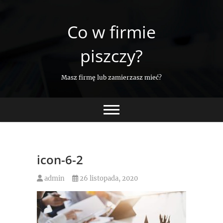
Skip
to
Co w firmie
content
piszczy?
Masz firmę lub zamierzasz mieć?
icon-6-2
admin
26 listopada, 2020