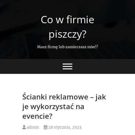
Skip
to
Co w firmie
content
piszczy?
Masz firmę lub zamierzasz mieć?
Ścianki reklamowe – jak
je wykorzystać na
evencie?
admin
28 stycznia, 2023