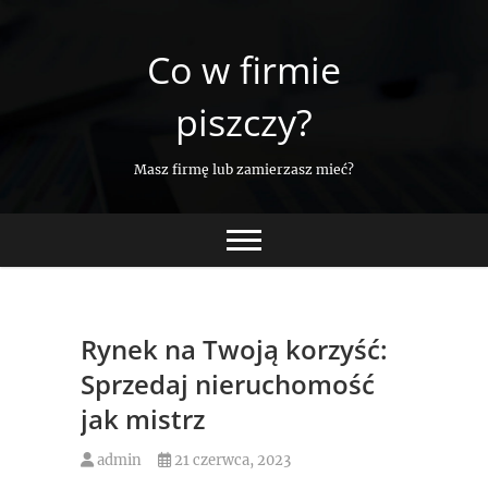
Skip
to
Co w firmie
content
piszczy?
Masz firmę lub zamierzasz mieć?
Rynek na Twoją korzyść:
Sprzedaj nieruchomość
jak mistrz
admin
21 czerwca, 2023