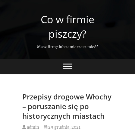
Skip
to
Co w firmie
content
piszczy?
Masz firmę lub zamierzasz mieć?
Przepisy drogowe Włochy
– poruszanie się po
historycznych miastach
admin
29 grudnia, 2021