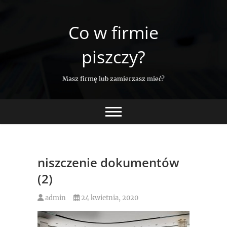
Skip
to
Co w firmie
content
piszczy?
Masz firmę lub zamierzasz mieć?
niszczenie dokumentów
(2)
admin
24 kwietnia, 2020