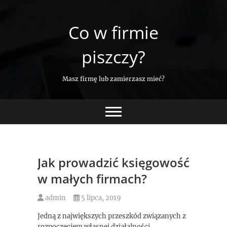
Skip
to
Co w firmie
content
piszczy?
Masz firmę lub zamierzasz mieć?
Jak prowadzić księgowość
w małych firmach?
admin
5 lipca, 2019
Jedną z największych przeszkód związanych z
rozpoczęciem własnej działalności