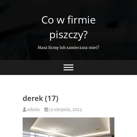
Skip
to
Co w firmie
content
piszczy?
Masz firmę lub zamierzasz mieć?
derek (17)
admin
12 sierpnia, 2022